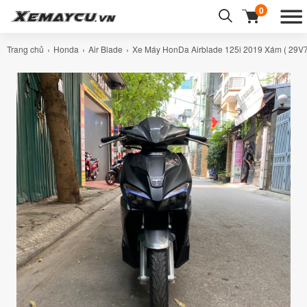
0
Trang chủ
Honda
Air Blade
Xe Máy HonDa Airblade 125i 2019 Xám ( 29V7