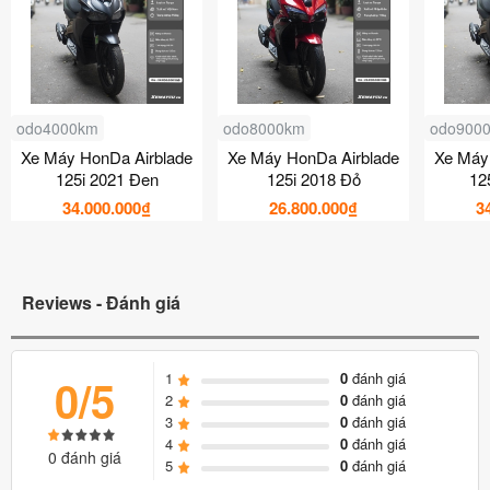
odo4000km
odo8000km
odo900
Xe Máy HonDa Airblade
Xe Máy HonDa Airblade
Xe Máy
125i 2021 Đen
125i 2018 Đỏ
12
34.000.000₫
26.800.000₫
3
Reviews - Đánh giá
1
0
đánh giá
0/5
2
0
đánh giá
3
0
đánh giá
4
0
đánh giá
0 đánh giá
5
0
đánh giá