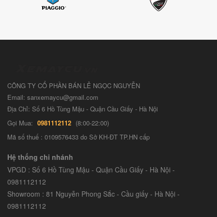
CÔNG TY CỔ PHẦN BÁN LẺ NGỌC NGUYỄN
Email: sanxemaycu@gmail.com
Địa Chỉ: Số 6 Hồ Tùng Mậu - Quận Cầu Giấy - Hà Nội
Gọi Mua:
0981112112
(8:00-22:00)
Mã số thuế : 0109576433 do Sở KH-ĐT TP.HN cấp
Hệ thống chi nhánh
VPGD : Số 6 Hồ Tùng Mậu - Quận Cầu Giấy - Hà Nội -
0981112112
Showroom : 81 Nguyễn Phong Sắc - Cầu giấy - Hà Nội -
0981112112