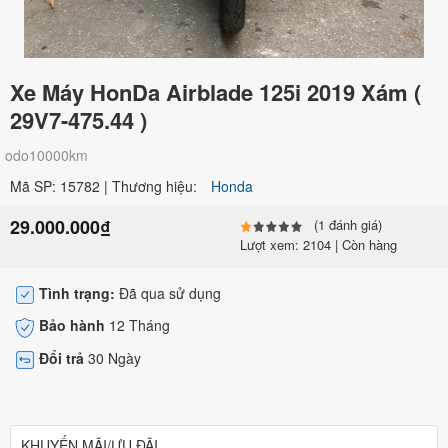
Xe Máy HonDa Airblade 125i 2019 Xám (
29V7-475.44 )
odo10000km
Mã SP: 15782 | Thương hiệu:
Honda
29.000.000₫
(1 đánh giá)
Lượt xem: 2104 | Còn hàng
Tình trạng:
Đã qua sử dụng
Bảo hành
12 Tháng
Đổi trả
30 Ngày
KHUYẾN MÃI/ƯU ĐÃI