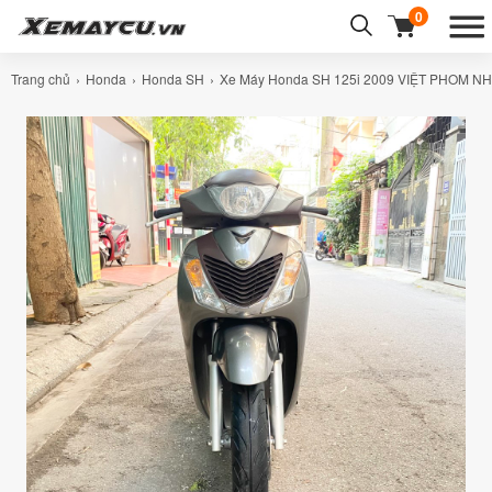
0
Trang chủ
Honda
Honda SH
Xe Máy Honda SH 125i 2009 VIỆT PHOM NH