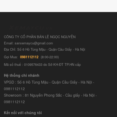
CÔNG TY CỔ PHẦN BÁN LẺ NGỌC NGUYỄN
Email: sanxemaycu@gmail.com
Địa Chỉ: Số 6 Hồ Tùng Mậu - Quận Cầu Giấy - Hà Nội
Gọi Mua:
0981112112
(8:00-22:00)
Mã số thuế : 0109576433 do Sở KH-ĐT TP.HN cấp
Hệ thống chi nhánh
VPGD : Số 6 Hồ Tùng Mậu - Quận Cầu Giấy - Hà Nội -
0981112112
Showroom : 81 Nguyễn Phong Sắc - Cầu giấy - Hà Nội -
0981112112
Kết nối với chúng tôi