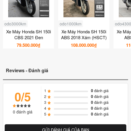
odo3000km
odo1000km
odo430
Xe Máy Honda SH 150i
Xe Máy Honda SH 150i
Xe Máy
CBS 2021 Đen
ABS 2018 Xám (HSCT)
AB
79.500.000₫
108.000.000₫
11
Reviews - Đánh giá
1
0
đánh giá
0/5
2
0
đánh giá
3
0
đánh giá
4
0
đánh giá
0 đánh giá
5
0
đánh giá
GỬI ĐÁNH GIÁ CỦA BẠN