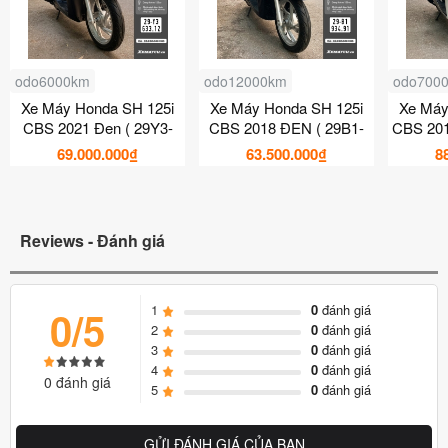
odo6000km
odo12000km
odo700
Xe Máy Honda SH 125i
Xe Máy Honda SH 125i
Xe Máy
CBS 2021 Đen ( 29Y3-
CBS 2018 ĐEN ( 29B1-
CBS 201
633.12 )
934.91 )
69.000.000₫
63.500.000₫
8
Reviews - Đánh giá
1
0
đánh giá
0/5
2
0
đánh giá
3
0
đánh giá
4
0
đánh giá
0 đánh giá
5
0
đánh giá
GỬI ĐÁNH GIÁ CỦA BẠN