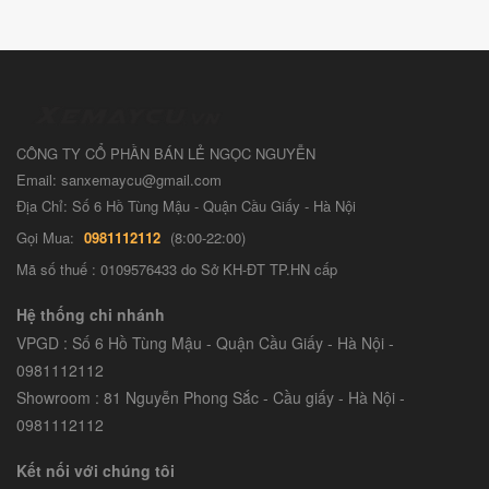
CÔNG TY CỔ PHẦN BÁN LẺ NGỌC NGUYỄN
Email: sanxemaycu@gmail.com
Địa Chỉ: Số 6 Hồ Tùng Mậu - Quận Cầu Giấy - Hà Nội
Gọi Mua:
0981112112
(8:00-22:00)
Mã số thuế : 0109576433 do Sở KH-ĐT TP.HN cấp
Hệ thống chi nhánh
VPGD : Số 6 Hồ Tùng Mậu - Quận Cầu Giấy - Hà Nội -
0981112112
Showroom : 81 Nguyễn Phong Sắc - Cầu giấy - Hà Nội -
0981112112
Kết nối với chúng tôi