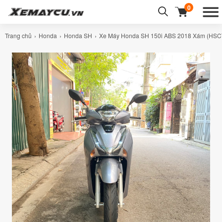
0
Trang chủ
Honda
Honda SH
Xe Máy Honda SH 150i ABS 2018 Xám (HSC