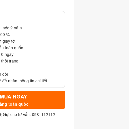
y móc 2 năm
100 %
 giấy tờ
iển toàn quốc
 10 ngày
thời trang
n đời
 để nhận thông tin chi tiết
 MUA NGAY
àng toàn quốc
Gọi cho tư vấn: 0981112112