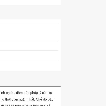
inh bạch , đảm bảo pháp lý của xe
ong thời gian ngắn nhất. Chế độ bảo
ách không ưng ý. Mua bán trao đổi