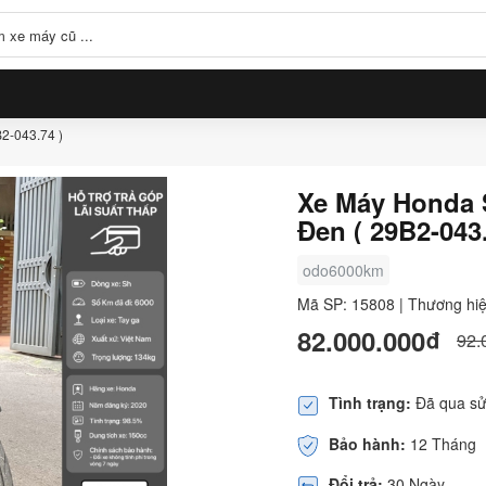
2-043.74 )
Xe Máy Honda 
Đen ( 29B2-043.
odo6000km
Mã SP: 15808 | Thương hi
82.000.000₫
92.
Tình trạng:
Đã qua sử
Bảo hành:
12 Tháng
Đổi trả:
30 Ngày