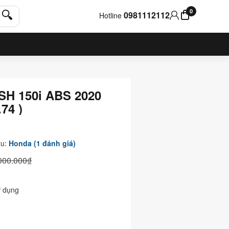
0
0981112112
Hotline
SH 150i ABS 2020
74 )
ệu:
Honda
(1 đánh giá)
000.000₫
 dụng