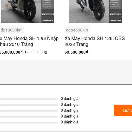
odo19000km
odo4500km
e Máy Honda SH 125i Nhập
Xe Máy Honda SH 125i CBS
hẩu 2010 Trắng
2022 Trắng
05.000.000₫
69.500.000₫
120.000.000₫
0
đánh giá
0
đánh giá
0
đánh giá
Gửi 
0
đánh giá
0
đánh giá