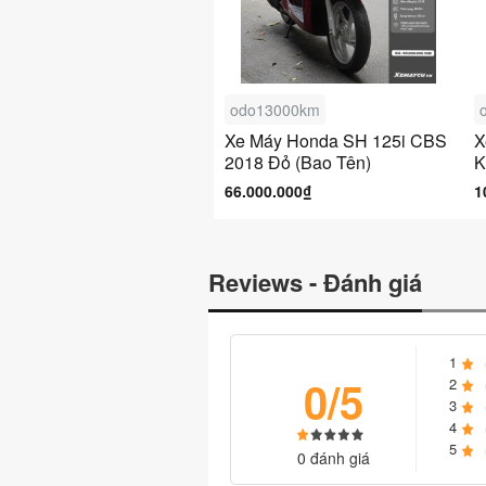
odo13000km
Xe Máy Honda SH 125i CBS
X
2018 Đỏ (Bao Tên)
K
66.000.000₫
1
Reviews - Đánh giá
1
0/5
2
3
4
5
0 đánh giá