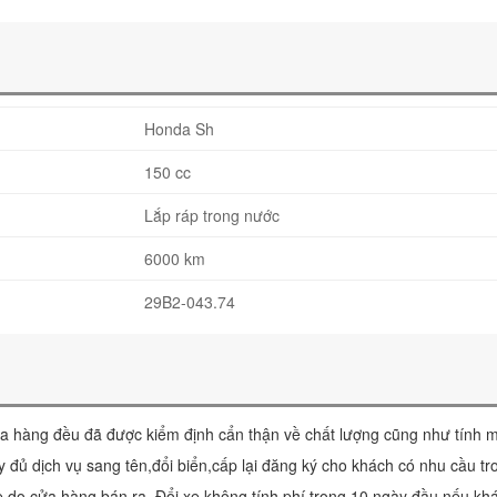
Honda Sh
150 cc
Lắp ráp trong nước
6000 km
29B2-043.74
a hàng đều đã được kiểm định cẩn thận về chất lượng cũng như tính m
 đủ dịch vụ sang tên,đổi biển,cấp lại đăng ký cho khách có nhu cầu tr
e do cửa hàng bán ra. Đổi xe không tính phí trong 10 ngày đầu nếu kh