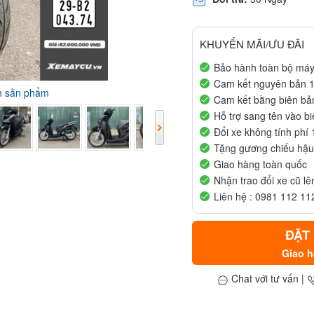
KHUYẾN MÃI/ƯU ĐÃI
Bảo hành toàn bộ má
Cam kết nguyên bản 
nh sản phẩm
Cam kết bằng biên bản
Hỗ trợ sang tên vào b
Đổi xe không tính phí
Tặng gương chiếu hậu 
Giao hàng toàn quốc
Nhận trao đổi xe cũ lê
Liên hệ : 0981 112 112
ĐẶT
Giao h
Chat với tư vấn
|