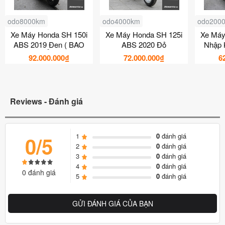
odo8000km
odo4000km
odo200
Xe Máy Honda SH 150i
Xe Máy Honda SH 125i
Xe Máy
ABS 2019 Đen ( BAO
ABS 2020 Đỏ
Nhập 
BIỂN )
92.000.000₫
72.000.000₫
6
Reviews - Đánh giá
1
0
đánh giá
0/5
2
0
đánh giá
3
0
đánh giá
4
0
đánh giá
0 đánh giá
5
0
đánh giá
GỬI ĐÁNH GIÁ CỦA BẠN