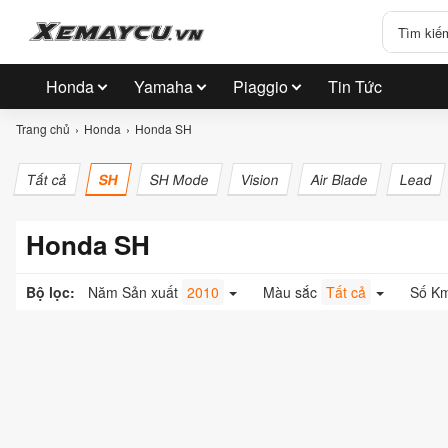
Honda
Yamaha
Piaggio
Tin Tức
Trang chủ
Honda
Honda SH
Tất cả
SH
SH Mode
Vision
Air Blade
Lead
Honda SH
Bộ lọc:
Năm Sản xuất
2010
Màu sắc
Tất cả
Số K