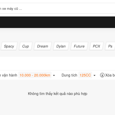
Spacy
Cup
Dream
Dylan
Future
PCX
Ps
Xóa b
m vận hành
10.000 - 20.000km
Dung tích
125CC
Không tìm thấy kết quả nào phù hợp