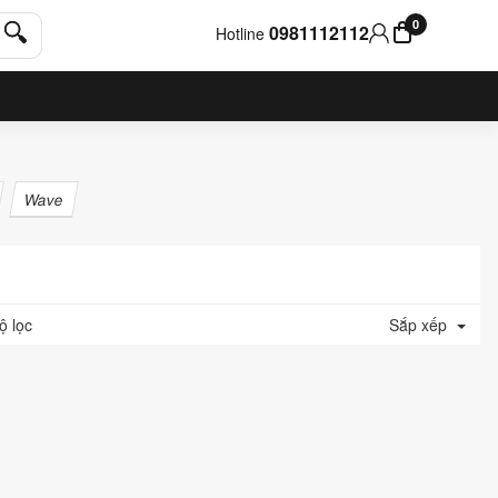
0
0981112112
Hotline
Wave
ộ lọc
Sắp xếp