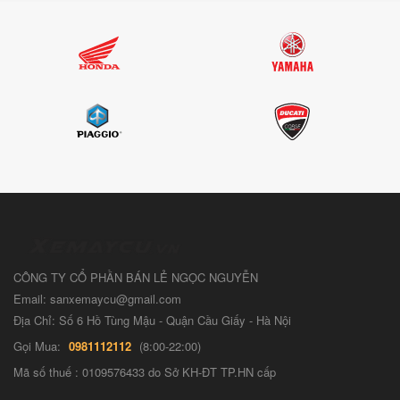
CÔNG TY CỔ PHẦN BÁN LẺ NGỌC NGUYỄN
Email: sanxemaycu@gmail.com
Địa Chỉ: Số 6 Hồ Tùng Mậu - Quận Cầu Giấy - Hà Nội
Gọi Mua:
0981112112
(8:00-22:00)
Mã số thuế : 0109576433 do Sở KH-ĐT TP.HN cấp