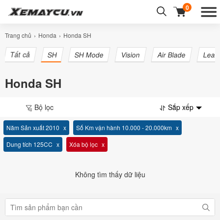
0
Trang chủ
Honda
Honda SH
Tất cả
SH
SH Mode
Vision
Air Blade
Lead
Honda SH
Bộ lọc
Sắp xếp
Năm Sản xuất 2010
Số Km vận hành 10.000 - 20.000km
Dung tích 125CC
Xóa bộ lọc
Không tìm thấy dữ liệu