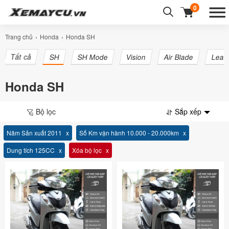
0
Trang chủ
Honda
Honda SH
Tất cả
SH
SH Mode
Vision
Air Blade
Lead
Honda SH
Bộ lọc
Sắp xếp
Năm Sản xuất 2011
Số Km vận hành 10.000 - 20.000km
Dung tích 125CC
Xóa bộ lọc