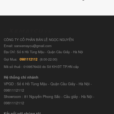
CÔNG TY CỔ PHẦN BÁN LẺ NGỌC NGUYỄN
Email: sanxemaycu@gmail.com
Địa Chỉ: Số 6 Hồ Tùng Mậu - Quận Cầu Giấy - Hà Nội
Gọi Mua:
0981112112
(8:00-22:00)
Mã số thuế : 0109576433 do Sở KH-ĐT TP.HN cấp
Hệ thống chi nhánh
VPGD : Số 6 Hồ Tùng Mậu - Quận Cầu Giấy - Hà Nội -
0981112112
Showroom : 81 Nguyễn Phong Sắc - Cầu giấy - Hà Nội -
0981112112
Kết nối với chúng tôi