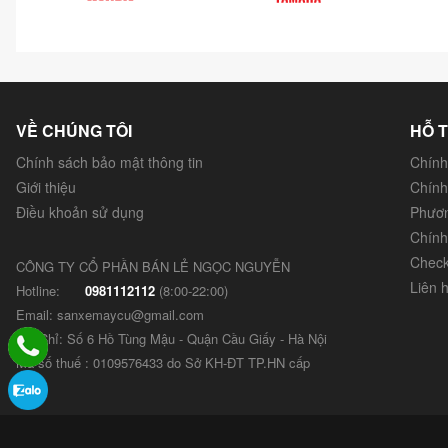
VỀ CHÚNG TÔI
HỖ 
Chính sách bảo mật thông tin
Chính
Giới thiệu
Chính
Điều khoản sử dụng
Phươn
Chính
Check
CÔNG TY CỔ PHẦN BÁN LẺ NGỌC NGUYỄN
Liên 
Hotline:
0981112112
(8:00-22:00)
Email: sanxemaycu@gmail.com
Địa Chỉ: Số 6 Hồ Tùng Mậu - Quận Cầu Giấy - Hà Nội
Mã số thuế : 0109576433 do Sở KH-ĐT TP.HN cấp