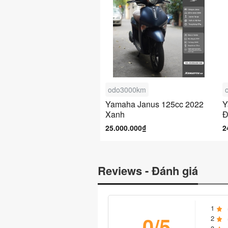
odo3000km
Yamaha Janus 125cc 2022
Y
Xanh
Đ
25.000.000₫
2
Reviews - Đánh giá
1
0/5
2