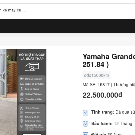
Yamaha Grande 
251.84 )
odo15000km
Mã SP: 15817 | Thương hi
22.500.000₫
Tình trạng:
Đã qua sử
Bảo hành:
12 Tháng
Đổi trả:
30 Ngày