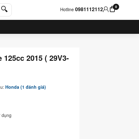
0
0981112112
Hotline
125cc 2015 ( 29V3-
ệu:
Honda
(1 đánh giá)
 dụng