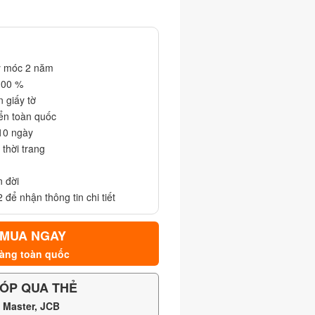
y móc 2 năm
100 %
 giấy tờ
iển toàn quốc
 10 ngày
thời trang
n đời
 để nhận thông tin chi tiết
 MUA NGAY
àng toàn quốc
ÓP QUA THẺ
, Master, JCB