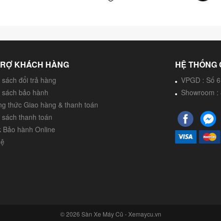
TRỢ KHÁCH HÀNG
HỆ THỐNG 
 sách đổi trả hàng
VPGD : Số 6
 sách bảo hành
Showroom : 
g thức Giao hàng & thanh toán
 sách thanh toán
 Bảo hành Online
hệ
© 2026 Sàn Xe Máy Cũ - Xemaycu.vn