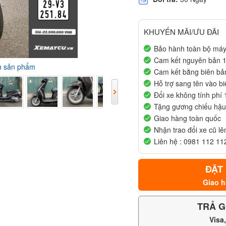
KHUYẾN MÃI/ƯU ĐÃI
Bảo hành toàn bộ má
Cam kết nguyên bản 
nh sản phẩm
Cam kết bằng biên bản
Hỗ trợ sang tên vào b
Đổi xe không tính phí
Tặng gương chiếu hậu 
Giao hàng toàn quốc
Nhận trao đổi xe cũ lê
Liên hệ : 0981 112 112
ĐẶT
Giao h
TRẢ G
Visa