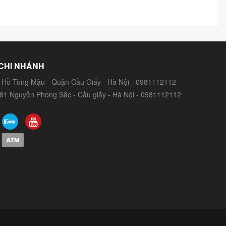
CHI NHÁNH
 Hồ Tùng Mậu - Quận Cầu Giấy - Hà Nội - 0981112112
81 Nguyễn Phong Sắc - Cầu giấy - Hà Nội - 0981112112