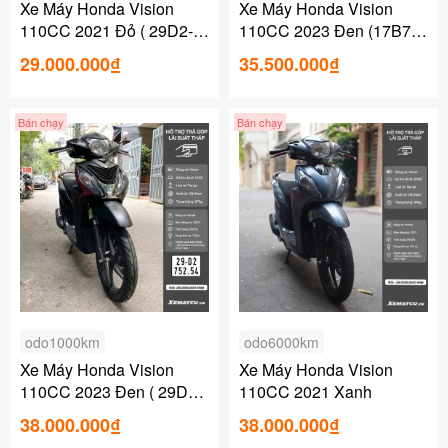
Xe Máy Honda Vision
Xe Máy Honda Vision
110CC 2021 Đỏ ( 29D2-
110CC 2023 Đen (17B7-
581.29 )
561.66 )
29.000.000₫
35.500.000₫
Bán chạy
Bán chạy
odo1000km
odo6000km
Xe Máy Honda Vision
Xe Máy Honda Vision
110CC 2023 Đen ( 29D2-
110CC 2021 Xanh
752.54 )
38.000.000₫
38.000.000₫