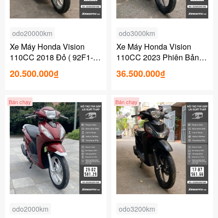
odo20000km
odo3000km
Xe Máy Honda Vision
Xe Máy Honda Vision
110CC 2018 Đỏ ( 92F1-
110CC 2023 Phiên Bản
602.32 )
Cá Tính (29V1-806.05)
20.500.000₫
36.500.000₫
Bán chạy
Bán chạy
odo2000km
odo3200km