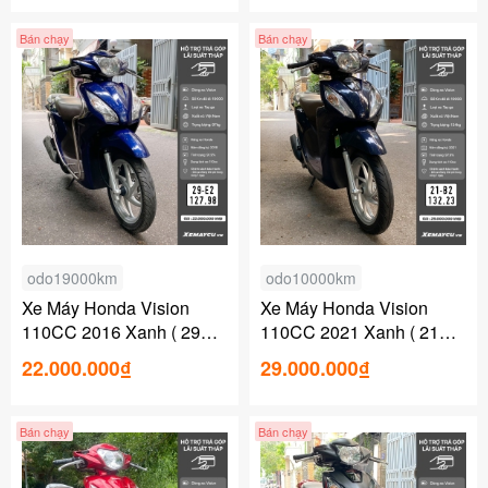
Bán chạy
Bán chạy
odo19000km
odo10000km
Xe Máy Honda Vision
Xe Máy Honda Vision
110CC 2016 Xanh ( 29E2-
110CC 2021 Xanh ( 21B2-
127.98 )
132.23 )
22.000.000₫
29.000.000₫
Bán chạy
Bán chạy