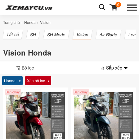
0
Trang chủ
Honda
Vision
Tất cả
SH
SH Mode
Vision
Air Blade
Lead
Vision Honda
Bộ lọc
Sắp xếp
Honda
Xóa bộ lọc
Bán chạy
Bán chạy