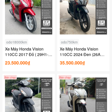
odo18000km
odo750km
Xe Máy Honda Vision
Xe Máy Honda Vision
110CC 2017 Đỏ ( 29H1-
110CC 2024 Đen (26AC-
872.65 )
003.49)
23.500.000₫
35.500.000₫
Bán chạy
Bán chạy