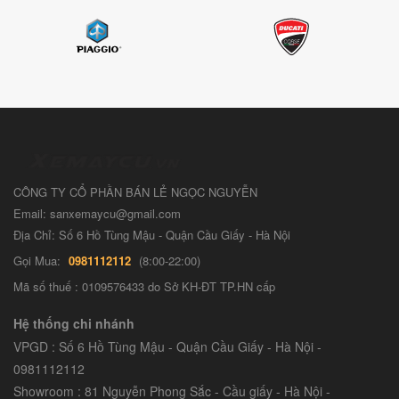
CÔNG TY CỔ PHẦN BÁN LẺ NGỌC NGUYỄN
Email: sanxemaycu@gmail.com
Địa Chỉ: Số 6 Hồ Tùng Mậu - Quận Cầu Giấy - Hà Nội
Gọi Mua:
0981112112
(8:00-22:00)
Mã số thuế : 0109576433 do Sở KH-ĐT TP.HN cấp
Hệ thống chi nhánh
VPGD : Số 6 Hồ Tùng Mậu - Quận Cầu Giấy - Hà Nội -
0981112112
Showroom : 81 Nguyễn Phong Sắc - Cầu giấy - Hà Nội -