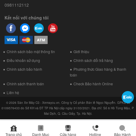
0981112112
Kết nối với chúng tôi
Chính sách bảo mật thông tin
Giới thiệu
Điều khoản sử dụng
Chính sách đổi trả hàng
Chính sách bảo hành
Phương thức Giao hàng & thanh
toán
Chính sách thanh toán
Check Bảo hành Online
Liên hệ
© 2026 Sàn Xe Máy Cũ - Xemaycu.vn. Công ty Cổ phần Bán lẻ Ngọc Nguyễn. GPKD số
0109576433 do Sở KH và ĐT TP Hà Nội cấp ngày 31/03/2021. Địa chỉ: Số 6 Hồ Tùng Mậu, P.
Mai Dịch, Q. Cầu Giấy, Tp. Hà Nội.
Trang chủ
Danh Mục
Cửa hàng
Hotline
Bảo Hành