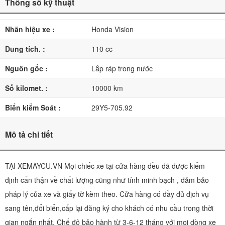
Thông số kỹ thuật
Nhãn hiệu xe :
Honda Vision
Dung tích. :
110 cc
Nguồn gốc :
Lắp ráp trong nước
Số kilomet. :
10000 km
Biển kiểm Soát :
29Y5-705.92
Mô tả chi tiết
TẠI XEMAYCU.VN Mọi chiếc xe tại cửa hàng đều đã được kiểm
định cẩn thận về chất lượng cũng như tính minh bạch , đảm bảo
pháp lý của xe và giấy tờ kèm theo. Cửa hàng có đầy đủ dịch vụ
sang tên,đổi biển,cấp lại đăng ký cho khách có nhu cầu trong thời
gian ngắn nhất. Chế độ bảo hành từ 3-6-12 tháng với mọi dòng xe