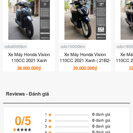
odo6000km
odo10000km
odo190
Xe Máy Honda Vision
Xe Máy Honda Vision
Xe Má
110CC 2021 Xanh
110CC 2021 Xanh ( 21B2-
110CC 2
132.23 )
38.000.000₫
29.000.000₫
2
Reviews - Đánh giá
1
0
đánh giá
0/5
2
0
đánh giá
3
0
đánh giá
4
0
đánh giá