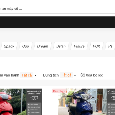
Spacy
Cup
Dream
Dylan
Future
PCX
Ps
Xóa bộ lọc
Km vận hành
Tất cả
Dung tích
Tất cả
Bán chạy