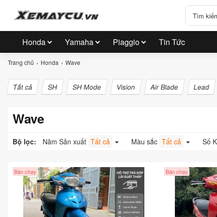
Honda
Yamaha
Piaggio
Tin Tức
Trang chủ
Honda
Wave
Tất cả
SH
SH Mode
Vision
Air Blade
Lead
Wave
Bộ lọc:
Năm Sản xuất
Tất cả
Màu sắc
Tất cả
Số 
Bán chạy
Bán chạy