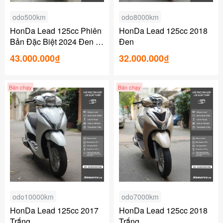
odo500km
odo8000km
HonDa Lead 125cc Phiên
HonDa Lead 125cc 2018
Bản Đặc Biệt 2024 Đen (
Đen
Bao Biển )
43.000.000₫
32.000.000₫
Bán chạy
Bán chạy
odo10000km
odo7000km
HonDa Lead 125cc 2017
HonDa Lead 125cc 2018
Trắng
Trắng