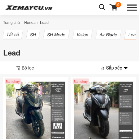
0
Trang chủ
Honda
Lead
Tất cả
SH
SH Mode
Vision
Air Blade
Lead
Lead
Bộ lọc
Sắp xếp
Bán chạy
Bán chạy