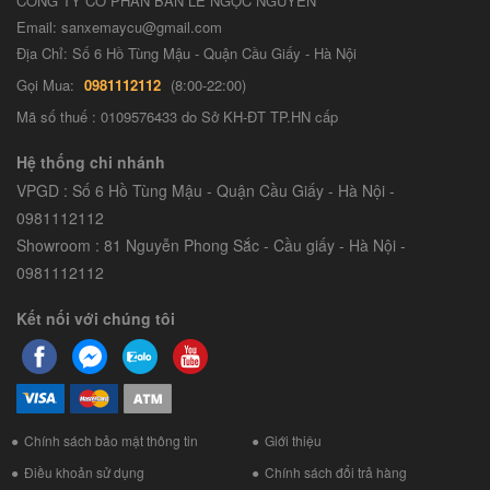
CÔNG TY CỔ PHẦN BÁN LẺ NGỌC NGUYỄN
Email: sanxemaycu@gmail.com
Địa Chỉ: Số 6 Hồ Tùng Mậu - Quận Cầu Giấy - Hà Nội
Gọi Mua:
0981112112
(8:00-22:00)
Mã số thuế : 0109576433 do Sở KH-ĐT TP.HN cấp
Hệ thống chi nhánh
VPGD : Số 6 Hồ Tùng Mậu - Quận Cầu Giấy - Hà Nội -
0981112112
Showroom : 81 Nguyễn Phong Sắc - Cầu giấy - Hà Nội -
0981112112
Kết nối với chúng tôi
Chính sách bảo mật thông tin
Giới thiệu
Điều khoản sử dụng
Chính sách đổi trả hàng