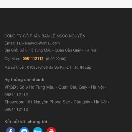
CÔNG TY CỔ PHẦN BÁN LẺ NGỌC NGUYỄN
Email: sanxemaycu@gmail.com
Địa Chỉ: Số 6 Hồ Tùng Mậu - Quận Cầu Giấy - Hà Nội
Gọi Mua:
0981112112
(8:00-22:00)
Mã số thuế : 0109576433 do Sở KH-ĐT TP.HN cấp
Hệ thống chi nhánh
VPGD : Số 6 Hồ Tùng Mậu - Quận Cầu Giấy - Hà Nội -
0981112112
Showroom : 81 Nguyễn Phong Sắc - Cầu giấy - Hà Nội -
0981112112
Kết nối với chúng tôi