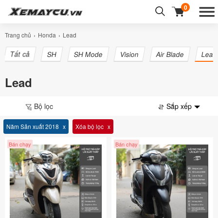
0
Trang chủ
Honda
Lead
Tất cả
SH
SH Mode
Vision
Air Blade
Lead
Lead
Bộ lọc
Sắp xếp
Năm Sản xuất 2018
Xóa bộ lọc
Bán chạy
Bán chạy