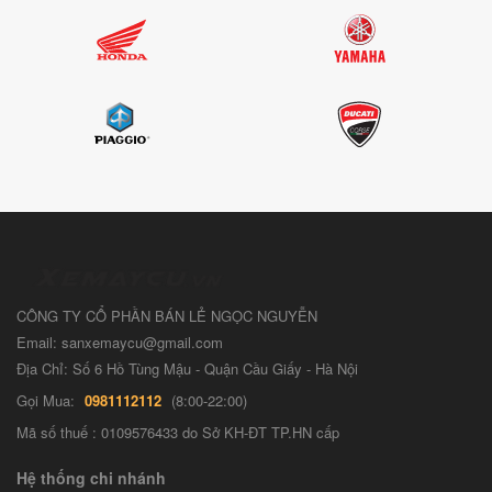
CÔNG TY CỔ PHẦN BÁN LẺ NGỌC NGUYỄN
Email: sanxemaycu@gmail.com
Địa Chỉ: Số 6 Hồ Tùng Mậu - Quận Cầu Giấy - Hà Nội
Gọi Mua:
0981112112
(8:00-22:00)
Mã số thuế : 0109576433 do Sở KH-ĐT TP.HN cấp
Hệ thống chi nhánh