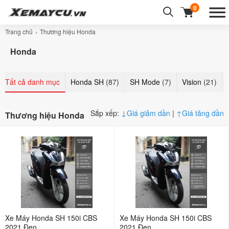
0
Trang chủ
Thương hiệu Honda
Honda
Tất cả danh mục
Honda SH
(87)
SH Mode
(7)
Vision
(21)
Sắp xếp:
↓
Giá giảm dần
|
↑
Giá tăng dần
Thương hiệu Honda
Xe Máy Honda SH 150i CBS
Xe Máy Honda SH 150i CBS
2021 Đen
2021 Đen