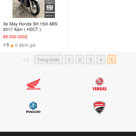
Xe Máy Honda SH 150i ABS
2017 Xám ( HSCT )
88.000.000₫
1/5
0 đánh giá
5/5
Trang trước
1
2
3
4
5