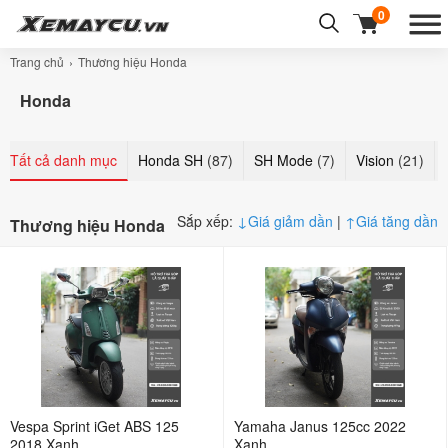
0
Trang chủ
Thương hiệu Honda
Honda
Tất cả danh mục
Honda SH
(87)
SH Mode
(7)
Vision
(21)
Sắp xếp:
↓
Giá giảm dần
|
↑
Giá tăng dần
Thương hiệu Honda
Vespa Sprint iGet ABS 125
Yamaha Janus 125cc 2022
2018 Xanh
Xanh